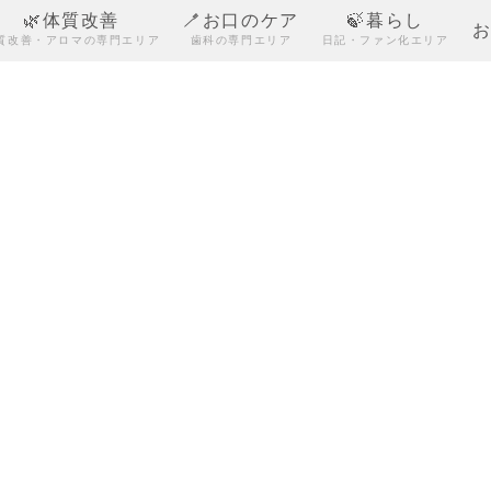
🌿体質改善
🪥お口のケア
🍃暮らし
質改善・アロマの専門エリア
歯科の専門エリア
日記・ファン化エリア