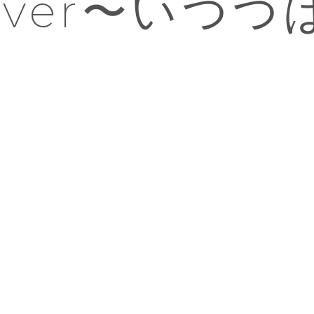
fclover〜い