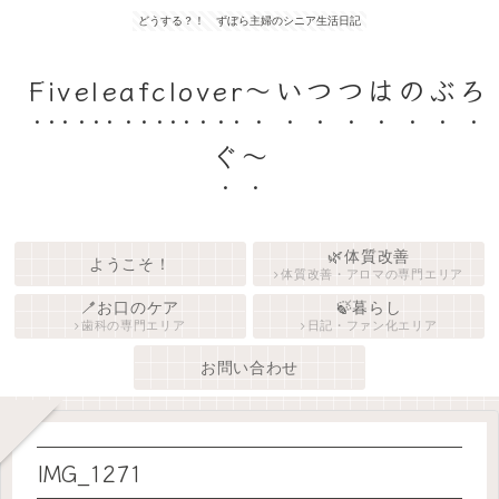
どうする？！ ずぼら主婦のシニア生活日記
Fiveleafclover〜いつつはのぶろ
ぐ〜
🌿体質改善
ようこそ！
体質改善・アロマの専門エリア
🪥お口のケア
🍃暮らし
歯科の専門エリア
日記・ファン化エリア
お問い合わせ
IMG_1271