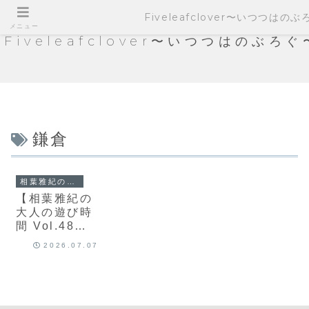
Fiveleafclover〜いつつはの
メニュー
Fiveleafclover〜いつつはのぶろぐ
鎌倉
相葉雅紀の大人の遊び時間
【相葉雅紀の
大人の遊び時
間 Vol.48】
MAISON
2026.07.07
CACAO 鎌倉
本店で味わ
う、大人のチ
ョコレート時
間｜Safari