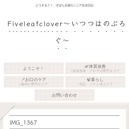
どうする？！ ずぼら主婦のシニア生活日記
Fiveleafclover〜いつつはのぶろ
ぐ〜
🌿体質改善
ようこそ！
体質改善・アロマの専門エリア
🪥お口のケア
🍃暮らし
歯科の専門エリア
日記・ファン化エリア
お問い合わせ
IMG_1367