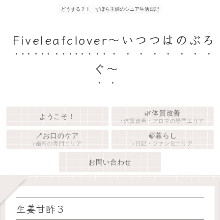
どうする？！ ずぼら主婦のシニア生活日記
Fiveleafclover〜いつつはのぶろ
ぐ〜
🌿体質改善
ようこそ！
体質改善・アロマの専門エリア
🪥お口のケア
🍃暮らし
歯科の専門エリア
日記・ファン化エリア
お問い合わせ
生姜甘酢３