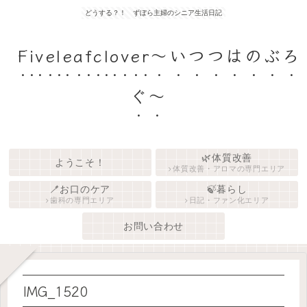
どうする？！ ずぼら主婦のシニア生活日記
Fiveleafclover〜いつつはのぶろ
ぐ〜
🌿体質改善
ようこそ！
体質改善・アロマの専門エリア
🪥お口のケア
🍃暮らし
歯科の専門エリア
日記・ファン化エリア
お問い合わせ
IMG_1520