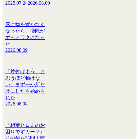
2025.07.24
2026.08.09
床に物を置かなく
なったら、掃除が
ずっとラクになっ
た
2026.08.09
「片付けよう」と
思うほど動けな
い。まず一か所だ
けにしたら始めら
れた
2026.08.08
『相葉ヒロミのお
困りですカー？』
その後を訪問！巨