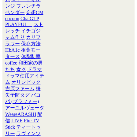
ンジ
フレンチラ
ベンダー
妄想CM
cocoon
ChatGTP
PLAYFUL！
スト
レッチ
イチゴジ
ャム作り
カリフ
ラワー
保存方法
HbA1c
相葉モー
タース
体脂肪率
coffee
和田家の男
たち
食器
ドラマ
ドラマ使用アイテ
ム
オリンピック
吉原ファーム
紛
失予防タグ
バコ
パ (ブラフミー)
アーユルヴェーダ
WeareARASHI
配
信
LIVE
Fire TV
Stick
ティートゥ
リー
ラヴィンツ