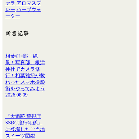
ァラ
アロマスプ
レー
ハーブウォ
ーター
新着記事
相葉◎×部「絶
景！写真部」根津
神社でカメラ修
行！相葉雅紀が教
わったスマホ撮影
術をやってみよう
2026.08.09
『大追跡 警視庁
SSBC強行犯係』
に登場したご当地
スイーツ図鑑