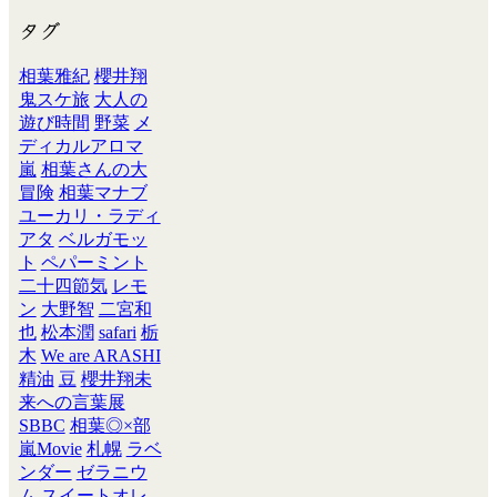
タグ
相葉雅紀
櫻井翔
鬼スケ旅
大人の
遊び時間
野菜
メ
ディカルアロマ
嵐
相葉さんの大
冒険
相葉マナブ
ユーカリ・ラディ
アタ
ベルガモッ
ト
ペパーミント
二十四節気
レモ
ン
大野智
二宮和
也
松本潤
safari
栃
木
We are ARASHI
精油
豆
櫻井翔未
来への言葉展
SBBC
相葉◎×部
嵐Movie
札幌
ラベ
ンダー
ゼラニウ
ム
スイートオレ