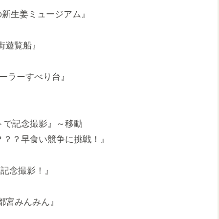
下の新生姜ミュージアム』
の街遊覧船』
 ローラーすべり台』
ントで記念撮影』～移動
の？？？早食い競争に挑戦！』
”と記念撮影！』
宇都宮みんみん』