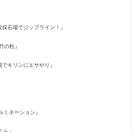
現役採石場でジップライン！』
若竹の杜』
物園でキリンにエサやり』
イルミネーション』
さくら』