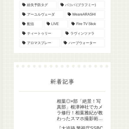
紛失予防タグ
バコパ (ブラフミー)
アーユルヴェーダ
WeareARASHI
配信
LIVE
Fire TV Stick
ティートゥリー
ラヴィンツァラ
アロマスプレー
ハーブウォーター
新着記事
相葉◎×部「絶景！写
真部」根津神社でカメ
ラ修行！相葉雅紀が教
わったスマホ撮影術を
やってみよう
『大追跡 警視庁SSBC