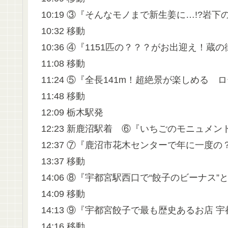
10:19 ③『そんなモノまで新生姜に…!?岩
10:32 移動
10:36 ④『1151匹の？？？がお出迎え！蔵
11:08 移動
11:24 ⑤『全長141m！超絶景が楽しめる
11:48 移動
12:09 栃木駅発
12:23 新鹿沼駅着 ⑥『いちごのモニュメ
12:37 ⑦『鹿沼市花木センターで年に一度
13:37 移動
14:06 ⑧『宇都宮駅西口で“餃子のビーナス
14:09 移動
14:13 ⑨『宇都宮餃子で最も歴史あるお店 
14:16 移動