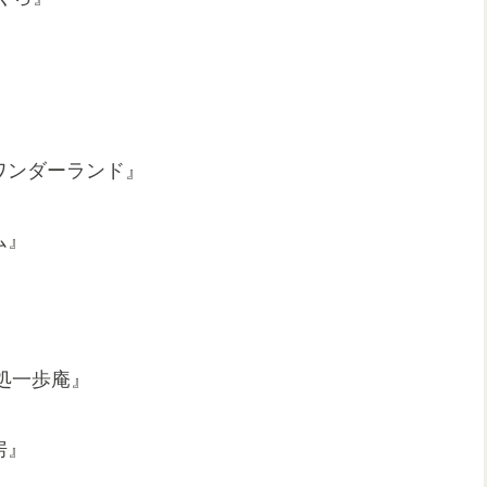
戸ワンダーランド』
ム』
ば処一歩庵』
工房』