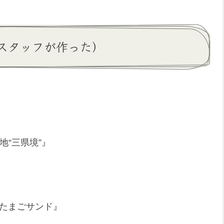
スタッフが作った）
地“三県境”』
のたまごサンド』