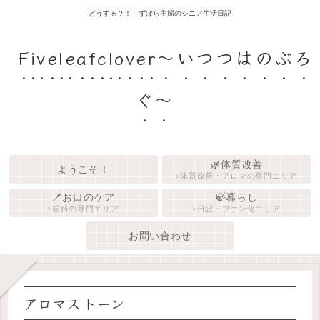
どうする？！ ずぼら主婦のシニア生活日記
Fiveleafclover〜いつつはのぶろ
ぐ〜
🌿体質改善
ようこそ！
体質改善・アロマの専門エリア
🪥お口のケア
🍃暮らし
歯科の専門エリア
日記・ファン化エリア
お問い合わせ
アロマストーン