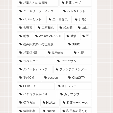
相葉さんの大冒険
相葉マナブ
ユーカリ・ラディアタ
ベルガモット
ペパーミント
二十四節気
レモン
大野智
二宮和也
松本潤
safari
栃木
We are ARASHI
精油
豆
櫻井翔未来への言葉展
SBBC
相葉◎×部
嵐Movie
札幌
ラベンダー
ゼラニウム
スイートオレンジ
フレンチラベンダー
妄想CM
cocoon
ChatGTP
PLAYFUL！
ストレッチ
イチゴジャム作り
カリフラワー
保存方法
HbA1c
相葉モータース
体脂肪率
coffee
和田家の男たち