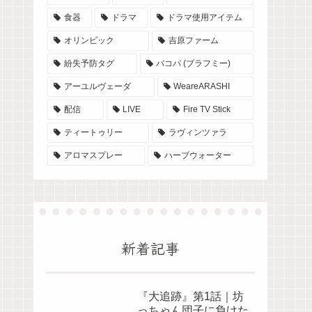
食器
ドラマ
ドラマ使用アイテム
オリンピック
吉原ファーム
紛失予防タグ
バコパ (ブラフミー)
アーユルヴェーダ
WeareARASHI
配信
LIVE
Fire TV Stick
ティートゥリー
ラヴィンツァラ
アロマスプレー
ハーブウォーター
新着記事
『大追跡』第1話｜坊
っちゃん団子に負けた