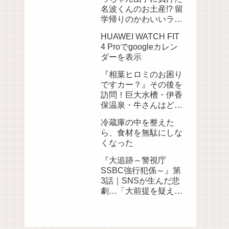
名波くんのお土産!? 留
学帰りのかわいいラス
トシーンも
HUAWEI WATCH FIT
4 Proでgoogleカレン
ダーを表示
『相葉ヒロミのお困り
ですカー？』その後を
訪問！巨大水槽・伊香
保温泉・牛さんはどう
なった？【2026年8月
冷蔵庫の中を整えた
6日放送】
ら、食材を無駄にしな
くなった
『大追跡～警視庁
SSBC強行犯係～』第
3話｜SNSが生んだ悲
劇…「大前提を疑え」
が事件の鍵になった