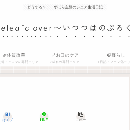
どうする？！ ずぼら主婦のシニア生活日記
iveleafclover〜いつつはのぶろ
🌿体質改善
🪥お口のケア
🍃暮らし
改善・アロマの専門エリア
歯科の専門エリア
日記・ファン化エ
はてブ
LINE
コピー