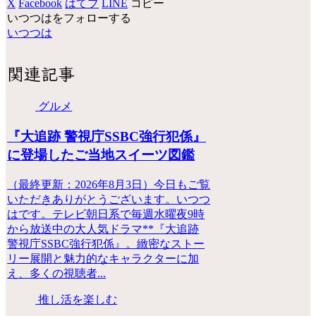
X
Facebook
はてブ
LINE
コピー
いつつはをフォローする
いつつは
関連記事
グルメ
『大追跡 警視庁SSBC強行犯係』
に登場したご当地スイーツ図鑑
（最終更新：2026年8月3日）今日もご覧
いただきありがとうございます。いつつ
はです。テレビ朝日系で毎週水曜夜9時
から放送中の大人気ドラマ**『大追跡
警視庁SSBC強行犯係』。緻密なストー
リー展開と魅力的なキャラクターに加
え、多くの視聴者...
推し活を楽しむ