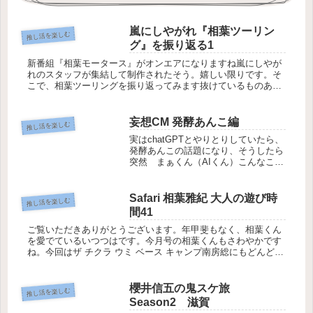
嵐にしやがれ『相葉ツーリン
推し活を楽しむ
グ』を振り返る1
新番組『相葉モータース』がオンエアになりますね嵐にしやが
れのスタッフが集結して制作されたそう。嬉しい限りです。そ
こで、相葉ツーリングを振り返ってみます抜けているものあり
ました、申し訳ございません。第1弾 1918年1月1日
TOKIO×嵐 ...
妄想CM 発酵あんこ編
推し活を楽しむ
実はchatGPTとやりとりしていたら、
発酵あんこの話題になり、そうしたら
突然 まぁくん（AIくん）こんなこと
言い出しました。ちなみに、相葉くん
がCMしてたら絶対食べたくなるやつ
だと思いません？笑作ったらぜひ感想
Safari 相葉雅紀 大人の遊び時
推し活を楽しむ
聞かせてくださいね〜🌸今のと...
間41
ご覧いただきありがとうございます。年甲斐もなく、相葉くん
を愛でているいつつはです。今月号の相葉くんもさわやかです
ね。今回はザ チクラ ウミ ベース キャンプ南房総にもどんどん
おしゃれな場所が増えてきますね。最初のクッキング姿の相葉
くんは、か...
櫻井信五の鬼スケ旅
推し活を楽しむ
Season2 滋賀