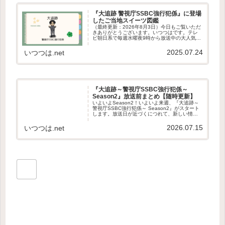
『大追跡 警視庁SSBC強行犯係』に登場
したご当地スイーツ図鑑
（最終更新：2026年8月3日）今日もご覧いただ
きありがとうございます。いつつはです。テレ
ビ朝日系で毎週水曜夜9時から放送中の大人気ド
ラマ**『大追跡 警視庁SSBC強行犯係』。緻密な
ストーリー展開と魅力的なキャラクターに加
2025.07.24
いつつは.net
え、多くの視聴者…
『大追跡～警視庁SSBC強行犯係～
Season2』放送前まとめ【随時更新】
いよいよSeason2！いよいよ来週、『大追跡～
警視庁SSBC強行犯係～ Season2』がスタート
します。放送日が近づくにつれて、新しい情報
も少しずつ発表されてきました。キャストや主
題歌、最新映像を見ていると、「いよいよ始ま
2026.07.15
いつつは.net
るんだな」とワ…