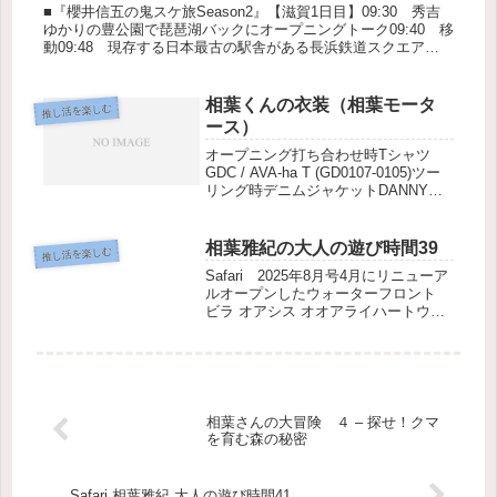
■『櫻井信五の鬼スケ旅Season2』【滋賀1日目】09:30 秀吉
ゆかりの豊公園で琵琶湖バックにオープニングトーク09:40 移
動09:48 現存する日本最古の駅舎がある長浜鉄道スクエア
09:50 移動09:58 ヤンマーミュージアムの大...
相葉くんの衣装（相葉モータ
推し活を楽しむ
ース）
オープニング打ち合わせ時Tシャツ
GDC / AVA-ha T (GD0107-0105)ツー
リング時デニムジャケットDANNY
DENIM JACKET RIDインナー 白い
シャツa IN U HENLEY LS TEEトレー
ナーa IN ...
相葉雅紀の大人の遊び時間39
推し活を楽しむ
Safari 2025年8月号4月にリニューア
ルオープンしたウォーターフロント
ビラ オアシス オオアライハートウエ
ル サウナハット相葉くんが被ってい
たサウナハット緑をかぶせると
は・・・さすが
相葉さんの大冒険 ４ – 探せ！クマ
を育む森の秘密
Safari 相葉雅紀 大人の遊び時間41