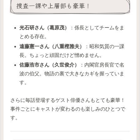
捜査一課や上層部も豪華！
光石研さん（葛原茂）
：係長としてチームをま
とめる存在。
遠藤憲一さん（八重樫雅夫）
：昭和気質の一課
長。ちょっと頑固だけど憎めません。
佐藤浩市さん（久世俊介）
：内閣官房長官で名
波の伯父。物語の裏で大きなカギを握っていま
す。
さらに毎話登場するゲスト俳優さんもとても豪華！
事件ごとにキャストが変わるのも楽しみのひとつで
す。