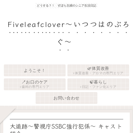
どうする？！ ずぼら主婦のシニア生活日記
Fiveleafclover〜いつつはのぶろ
ぐ〜
🌿体質改善
ようこそ！
体質改善・アロマの専門エリア
🪥お口のケア
🍃暮らし
歯科の専門エリア
日記・ファン化エリア
お問い合わせ
大追跡〜警視庁SSBC強行犯係〜 キャスト