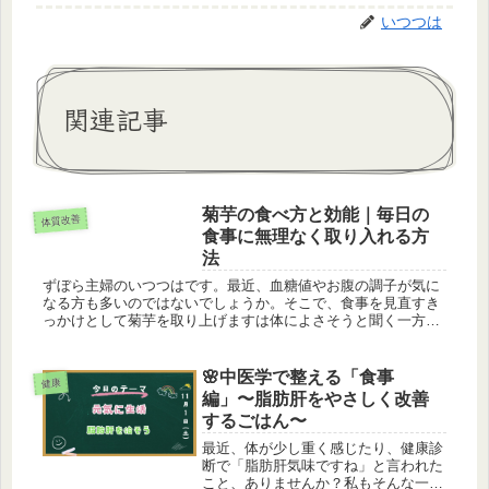
いつつは
関連記事
菊芋の食べ方と効能｜毎日の
体質改善
食事に無理なく取り入れる方
法
ずぼら主婦のいつつはです。最近、血糖値やお腹の調子が気に
なる方も多いのではないでしょうか。そこで、食事を見直すき
っかけとして菊芋を取り上げますは体によさそうと聞く一方
で、食べ方が分からず敬遠されがちな食材です。この記事で
は、毎日の食卓に無理...
🌸中医学で整える「食事
健康
編」〜脂肪肝をやさしく改善
するごはん〜
最近、体が少し重く感じたり、健康診
断で「脂肪肝気味ですね」と言われた
こと、ありませんか？私もそんな一人