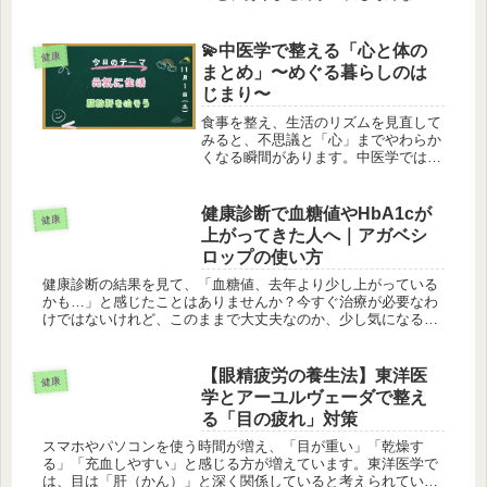
でした。食べる量は変わらないのに、
なんとなく代謝が落ちて、体がスッキ
リしない…。そんなときに出会ったの
💫中医学で整える「心と体の
健康
が「中医学（ちゅういがく）」です。
まとめ」〜めぐる暮らしのは
中...
じまり〜
食事を整え、生活のリズムを見直して
みると、不思議と「心」までやわらか
くなる瞬間があります。中医学では、
体と心はひとつ。体の滞りは、心の滞
りでもあり、心が軽くなると、気も血
もスムーズに流れ出します。だからこ
健康診断で血糖値やHbA1cが
健康
そ、完璧を目指す必要はありません。
上がってきた人へ｜アガベシ
白...
ロップの使い方
健康診断の結果を見て、「血糖値、去年より少し上がっている
かも…」と感じたことはありませんか？今すぐ治療が必要なわ
けではないけれど、このままで大丈夫なのか、少し気になると
ころです。そんなタイミングで意識し始めるのが、毎日の食事
や甘いものとの付...
【眼精疲労の養生法】東洋医
健康
学とアーユルヴェーダで整え
る「目の疲れ」対策
スマホやパソコンを使う時間が増え、「目が重い」「乾燥す
る」「充血しやすい」と感じる方が増えています。東洋医学で
は、目は「肝（かん）」と深く関係していると考えられていま