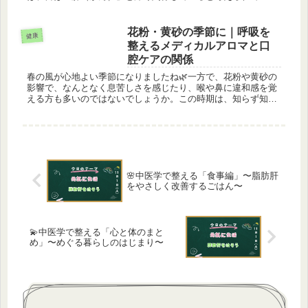
す。また、アーユルヴェーダでは、目の炎症や疲れは「ピッタ
（火のエネルギー）...
花粉・黄砂の季節に｜呼吸を
健康
整えるメディカルアロマと口
腔ケアの関係
春の風が心地よい季節になりましたね🌿一方で、花粉や黄砂の
影響で、なんとなく息苦しさを感じたり、喉や鼻に違和感を覚
える方も多いのではないでしょうか。この時期は、知らず知ら
ずのうちに「呼吸が浅くなっている」ことがよくあります。🌿
春は“呼吸がゆら...
🌸中医学で整える「食事編」〜脂肪肝
をやさしく改善するごはん〜
💫中医学で整える「心と体のまと
め」〜めぐる暮らしのはじまり〜