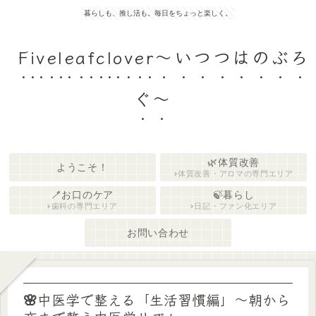
暮らしも、推し活も。毎日をちょっと楽しく。
Fiveleafclover〜いつつはのぶろ
ぐ〜
🌿体質改善
ようこそ！
体質改善・アロマの専門エリア
🪥お口のケア
🍃暮らし
歯科の専門エリア
日記・ファン化エリア
お問い合わせ
🌸中医学で整える「生活習慣編」〜朝から