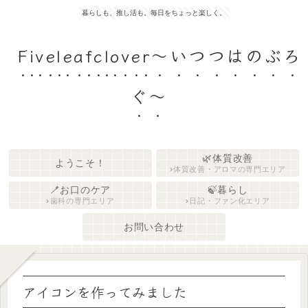
暮らしも、推し活も。毎日をちょっと楽しく。
Fiveleafclover〜いつつはのぶろ
ぐ〜
🌿体質改善
ようこそ！
体質改善・アロマの専門エリア
🪥お口のケア
🍃暮らし
歯科の専門エリア
日記・ファン化エリア
お問い合わせ
アイコンを作ってみました