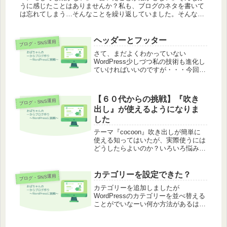
うに感じたことはありませんか？私も、ブログのネタを書いて
は忘れてしまう…そんなことを繰り返していました。そんなと
きに出会ったのが「Obsidian」です。ただのメモではなく、書
いたこと...
ヘッダーとフッター
ブログ・SNS運用
さて、まだよくわかっていない
WordPress少しづつ私の技術も進化し
ていければいいのですが・・・今回
は ヘッダーとフッターを作ってみま
した。まだまだ内容が追いついていな
いけれど、いかがでしょうか？少し、
【６０代からの挑戦】『吹き
ブログ・SNS運用
ブログらしくなってきたかしら？
出し』が使えるようになりま
した
テーマ『cocoon』吹き出しが簡単に
使える知ってはいたが、実際使うには
どうしたらよいのか？いろいろ悩みな
がらようやく、使えるようになったの
で、覚書としてまとめてみます。まず
は基本的な流れを【Cocoonで吹き出
カテゴリーを設定できた？
ブログ・SNS運用
しを使う方法】① Cocoo...
カテゴリーを追加しましたが
WordPressのカテゴリーを並べ替える
ことがでいなーい何か方法があるは
ず。調べてみたら、プラグインが必要
なんですね。私が選んだのがIntuitive