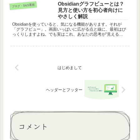
Custom Post Order日本人が作ったと
Obsidianグラフビューとは？
ブログ・SNS運用
いうことで...
見方と使い方を初心者向けに
やさしく解説
Obsidianを使っていると、気になる機能があります。それが
「グラフビュー」。画面いっぱいに広がる点と線に、最初はび
っくりしますよね。でも実はこれ、あなたの思考が“見える
化”されたものなんです🌿今回は、グラフビューの見方と使い方
をやさしく...
はじめまして
ヘッダーとフッター
コメント