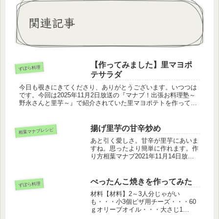
関連記事
【作ってみました】里マヨポ
ずぼら料理
テサラダ
今日も覗きにきてくださり、ありがとうございます。いつつは
です。今回は2025年11月2日放送の『マナブ！出張お料理塾～
野永さんと里芋～』で紹介されていた里マヨポテトを作ってみ
ました。。「里マヨポテサラ」の作り方【材料】4人分里
芋・・・400...
揚げ里芋の甘辛炒め
相葉マナブレシピ
あと引く愛しさ。甘辛が里芋にあいま
すね。思ったより簡単に作れます。作
り方相葉マナブ2021年11月14日放送
#423『マナブ！旬の産地ごはん～横浜
の里芋～＆釜-1グランプリ』 公
式Instagram 里芋里芋について
ぺったんこ焼きを作ってみた
ずぼら料理
はこちらもご覧く...
材料【材料】2～3人分じゃがい
も・・・小3個ピザ用チーズ・・・60
ｇオリーブオイル・・・大さじ1
塩・・・少々コショウ・・・少々ケチ