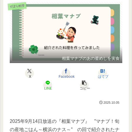
ずぼら料理
相葉マナブのあの釜めしを実食
X
Facebook
はてブ
LINE
コピー
2025.10.05
2025年9月14日放送の『相葉マナブ』 ”マナブ！旬
の産地ごはん～横浜のナス～” の回で紹介されたナ