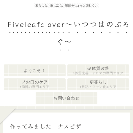
暮らしも、推し活も。毎日をちょっと楽しく。
Fiveleafclover〜いつつはのぶろ
ぐ〜
🌿体質改善
ようこそ！
体質改善・アロマの専門エリア
🪥お口のケア
🍃暮らし
歯科の専門エリア
日記・ファン化エリア
お問い合わせ
作ってみました ナスピザ