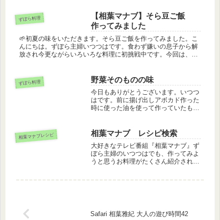
ャップ作り方①じゃがいもは洗って皮
つきのままスライサー等で千切りにす
【相葉マナブ】そら豆ご飯
ずぼら料理
る。水にはさらさず塩、コショウを振
作ってみました
ってまぶ...
🌱初夏の味をいただきます。そら豆ご飯を作ってみました。こ
んにちは。ずぼら主婦いつつはです。食わず嫌いの息子から解
放され今更ながらいろいろな料理に初挑戦中です。今回は、ふ
とスーパーで目が合った「そら豆」が主役です。あの、ぷっく
りとした姿を見る...
野菜そのものの味
ずぼら料理
今日もありがとうございます。いつつ
はです。前に揚げ出しアボカド作った
時に使った油を使って作っていたもの
がありました。吉原ファームさんから
野菜吉原ファームさんより届いていた
家に届いていた葉ニンニクとジャガイ
相葉マナブ レシピ検索
相葉マナブレシピ
モとにんじんこれを使って作ったもの
大好きなテレビ番組『相葉マナブ』ず
は...
ぼら主婦のいつつはでも、作ってみよ
うと思うお料理がたくさん紹介されま
す。多くなりすぎて、何年も前に紹介
されたお料理、忘れているものが多く
あります。そして、思い出して作って
みようと思ってみても、レシピを探す
の...
Safari 相葉雅紀 大人の遊び時間42