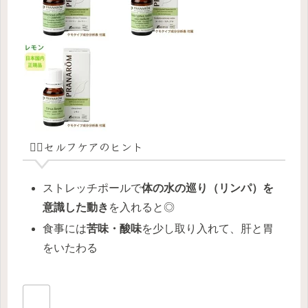
🧘‍♀️セルフケアのヒント
ストレッチポールで
体の水の巡り（リンパ）を
意識した動き
を入れると◎
食事には
苦味・酸味
を少し取り入れて、肝と胃
をいたわる