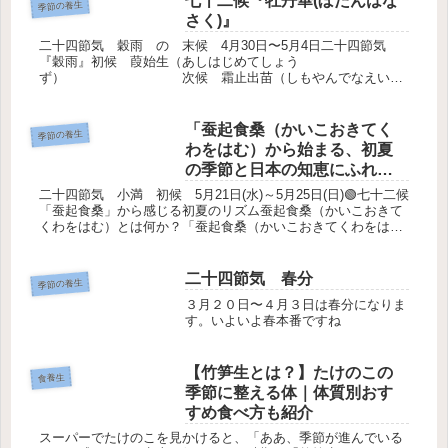
七十二候『牡丹華(ぼたんはな
季節の養生
さく)』
二十四節気 穀雨 の 末候 4月30日〜5月4日二十四節気
『穀雨』初候 葭始生（あしはじめてしょう
ず） 次候 霜止出苗（しもやんでなえいづ
る）🗓【時期】穀雨の末候にあたります（4月30日日頃〜5月４
日頃）。※年によって少し前...
「蚕起食桑（かいこおきてく
季節の養生
わをはむ）から始まる、初夏
の季節と日本の知恵にふれる
暮らし」
二十四節気 小満 初候 5月21日(水)～5月25日(日)🟢七十二候
「蚕起食桑」から感じる初夏のリズム蚕起食桑（かいこおきて
くわをはむ）とは何か？「蚕起食桑（かいこおきてくわをは
む）」は、七十二候のひとつで、二十四節気の「小満（しょう
まん）...
二十四節気 春分
季節の養生
３月２０日〜４月３日は春分になりま
す。いよいよ春本番ですね
【竹笋生とは？】たけのこの
食養生
季節に整える体｜体質別おす
すめ食べ方も紹介
スーパーでたけのこを見かけると、「ああ、季節が進んでいる