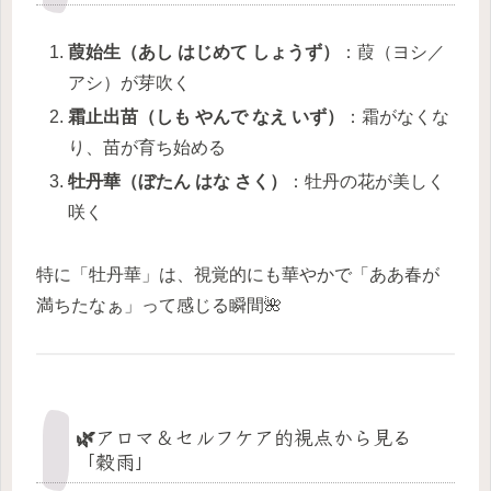
葭始生（あし はじめて しょうず）
：葭（ヨシ／
アシ）が芽吹く
霜止出苗（しも やんで なえ いず）
：霜がなくな
り、苗が育ち始める
牡丹華（ぼたん はな さく）
：牡丹の花が美しく
咲く
特に「牡丹華」は、視覚的にも華やかで「ああ春が
満ちたなぁ」って感じる瞬間🌺
🌿アロマ＆セルフケア的視点から見る
「穀雨」