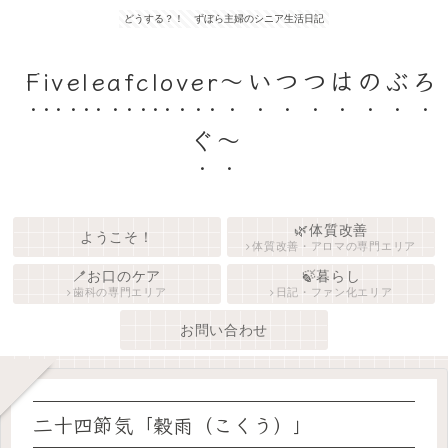
どうする？！ ずぼら主婦のシニア生活日記
Fiveleafclover〜いつつはのぶろ
ぐ〜
🌿体質改善
ようこそ！
体質改善・アロマの専門エリア
🪥お口のケア
🍃暮らし
歯科の専門エリア
日記・ファン化エリア
お問い合わせ
二十四節気「穀雨（こくう）」