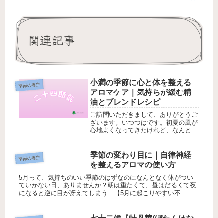
関連記事
小満の季節に心と体を整える
季節の養生
アロマケア｜気持ちが緩む精
油とブレンドレシピ
ご訪問いただきまして、ありがとうご
ざいます。いつつはです。初夏の風が
心地よくなってきたけれど、なんとな
く体が重い――。二十四節気でいう
「小満 (しょうまん)」は、草木が一気
に伸び、自然界のエネルギーが“満ち
季節の変わり目に｜自律神経
季節の養生
始める”頃。この時期は気温も湿度
を整えるアロマの使い方
も...
5月って、気持ちのいい季節のはずなのになんとなく体がつい
ていかない日、ありませんか？朝は重たくて、昼はだるくて夜
になると逆に目が冴えてしまう…【5月に起こりやすい不
調】・だるさ・眠りの質の低下・胃の重さ・イライラや不安感
👉原因：自律神経のゆ...